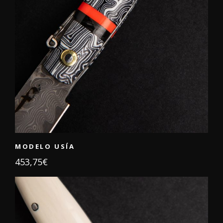
MODELO USÍA
453,75
€
ADD TO CART