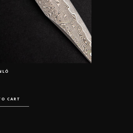
NLÓ
TO CART